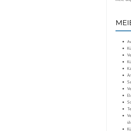
MEI
Av
Kü
Ve
Kü
Ka
Är
Sa
Ve
El
So
Te
Ve
ül
Kü