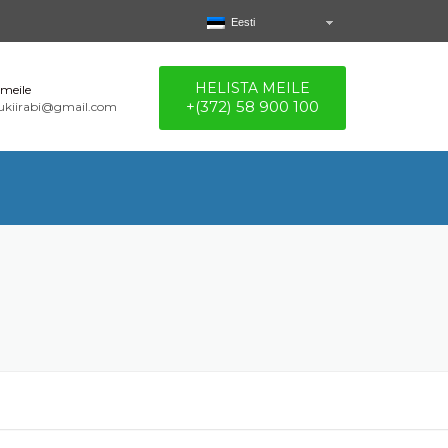
Eesti
HELISTA MEILE
 meile
+(372) 58 900 100
rukiirabi@gmail.com