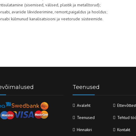
htisulatamine (sisemised, välised, plastik ja metalltorud);
ruabi, avariide likvideerimine, remont,paigaldus ja hooldus;
ruabi külmunud kanalisatsiooni ja veetorude süsteemide.
evõimalused
Teenused
Avaleht
Ettevõttes
Teenused
Tehtud tö
Hinnakiri
Kontakt