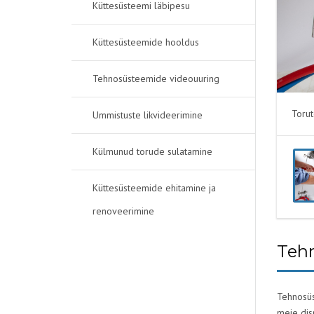
DRENAAŽ
Küttesüsteemi läbipesu
Küttesüsteemide hooldus
Tehnosüsteemide videouuring
Toru
Ummistuste likvideerimine
Külmunud torude sulatamine
Küttesüsteemide ehitamine ja
renoveerimine
Tehn
Tehnosüs
meie dis