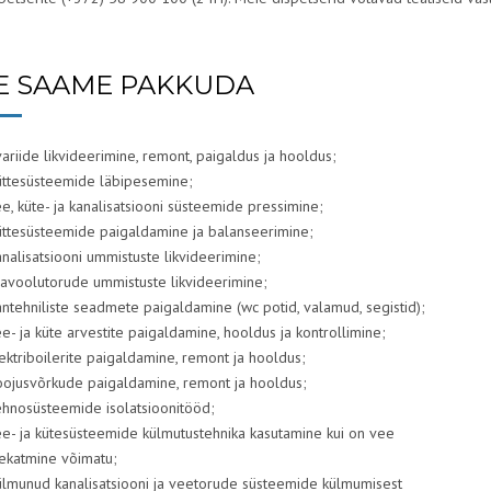
E SAAME PAKKUDA
ariide likvideerimine, remont, paigaldus ja hooldus;
ttesüsteemide läbipesemine;
e, küte- ja kanalisatsiooni süsteemide pressimine;
ttesüsteemide paigaldamine ja balanseerimine;
nalisatsiooni ummistuste likvideerimine;
avoolutorude ummistuste likvideerimine;
ntehniliste seadmete paigaldamine (wc potid, valamud, segistid);
e- ja küte arvestite paigaldamine, hooldus ja kontrollimine;
ektriboilerite paigaldamine, remont ja hooldus;
ojusvõrkude paigaldamine, remont ja hooldus;
hnosüsteemide isolatsioonitööd;
e- ja kütesüsteemide külmutustehnika kasutamine kui on vee
ekatmine võimatu;
lmunud kanalisatsiooni ja veetorude süsteemide külmumisest