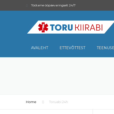
Töötame ööpäevaringselt 24/7
AVALEHT
ETTEVÕTTEST
TEENUS
TORUABI 2
SANTEHNIL
SURVEPES
Home
Toruabi 24h
KORTERIÜH