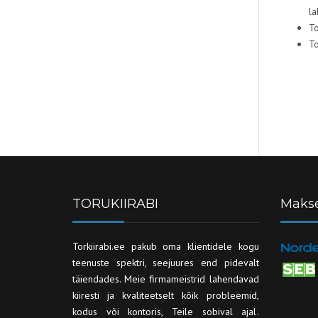
la
To
To
TORUKIIRABI
Maks
Torkiirabi.ee pakub oma klientidele kogu
teenuste spektri, seejuures end pidevalt
täiendades. Meie firmameistrid lahendavad
kiiresti ja kvaliteetselt kõik probleemid,
kodus või kontoris, Teile sobival ajal.