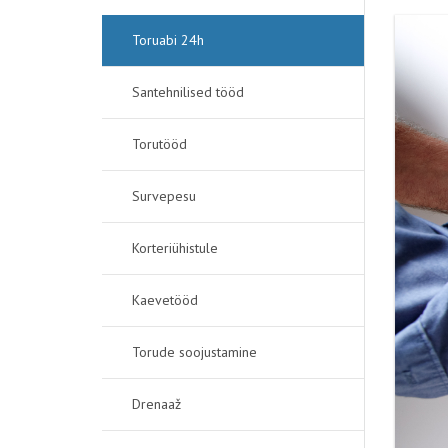
KÜTTESÜST
Toruabi 24h
KÜTTESÜS
Santehnilised tööd
TORUTÖÖ
Torutööd
TORUDE S
Survepesu
TORUDE S
Korteriühistule
KAEVETÖ
Kaevetööd
KÜTTESÜST
Torude soojustamine
VIDEOUUR
UMMISTUST
Drenaaž