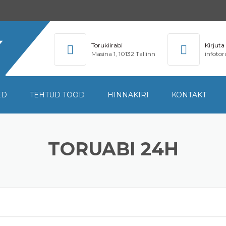
Torukiirabi
Kirjuta
Masina 1, 10132 Tallinn
infoto
ED
TEHTUD TÖÖD
HINNAKIRI
KONTAKT
4H
TORUABI 24H
ISED TÖÖD
U
ISTULE