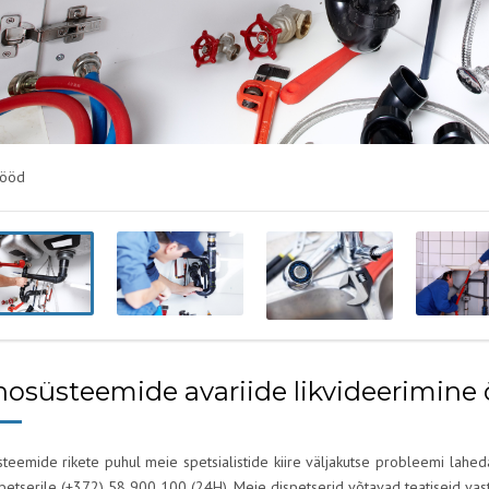
tööd
osüsteemide avariide likvideerimine 
teemide rikete puhul meie spetsialistide kiire väljakutse probleemi laheda
petserile (+372) 58 900 100 (24H). Meie dispetserid võtavad teatiseid vast