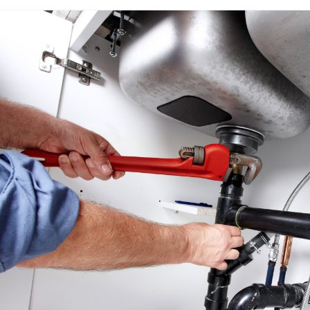
EEMI LÄBIPESU
TEEMIDE HOOLDUS
D
OOJUSTAMINE
ULATAMINE
ÖD
EEMIDE EHITAMINE
ING
E LIKVIDEERIMINE