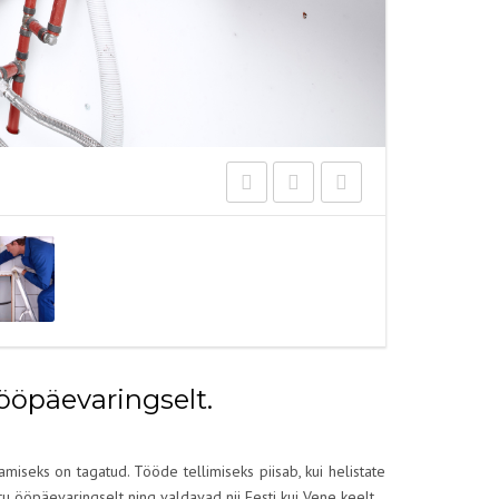
ööpäevaringselt.
miseks on tagatud. Tööde tellimiseks piisab, kui helistate
u ööpäevaringselt ning valdavad nii Eesti kui Vene keelt.