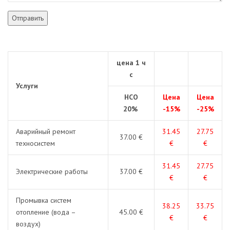
цена 1 ч
с
Услуги
НСО
Цена
Цена
20%
-15%
-25%
Аварийный ремонт
31.45
27.75
37.00 €
техносистем
€
€
31.45
27.75
Электрические работы
37.00 €
€
€
Промывка систем
38.25
33.75
отопление (вода –
45.00 €
€
€
воздух)